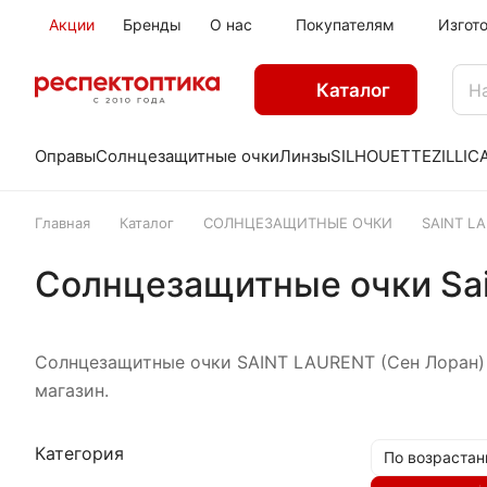
Акции
Бренды
О нас
Покупателям
Изгот
Каталог
Оправы
Солнцезащитные очки
Линзы
SILHOUETTE
ZILLI
C
Главная
Каталог
СОЛНЦЕЗАЩИТНЫЕ ОЧКИ
SAINT L
Солнцезащитные очки Sain
Солнцезащитные очки SAINT LAURENT (Сен Лоран) 
магазин.
Категория
По возрастан