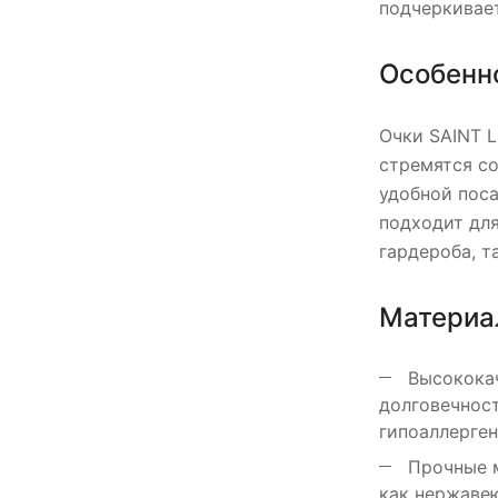
подчеркивает
Особенн
Очки SAINT 
стремятся со
удобной поса
подходит для
гардероба, т
Материа
Высококач
долговечност
гипоаллерген
Прочные м
как нержавею