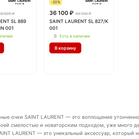
-20%
36 100 ₽
36 500 ₽
45 100 ₽
ENT SL 889
SAINT LAURENT SL 827/K
IN 001
001
аличии
0
Есть в наличии
В корзину
ные очки SAINT LAURENT — это воплощение утонченног
воей смелостью и новаторским подходом, уже много д
AINT LAURENT — это уникальный аксессуар, который не