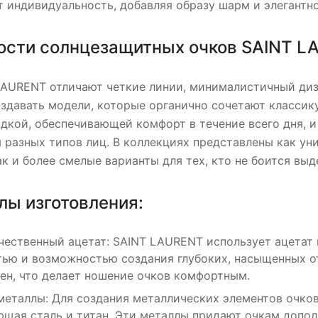
 индивидуальность, добавляя образу шарм и элегантно
ости солнцезащитных очков SAINT L
LAURENT отличают четкие линии, минималистичный диз
здавать модели, которые органично сочетают классик
дкой, обеспечивающей комфорт в течение всего дня, 
 разных типов лиц. В коллекциях представлены как у
ак и более смелые варианты для тех, кто не боится выд
лы изготовления:
ественный ацетат: SAINT LAURENT использует ацетат 
ью и возможностью создания глубоких, насыщенных от
ен, что делает ношение очков комфортным.
еталлы: Для создания металлических элементов очко
щая сталь и титан. Эти металлы придают очкам допол