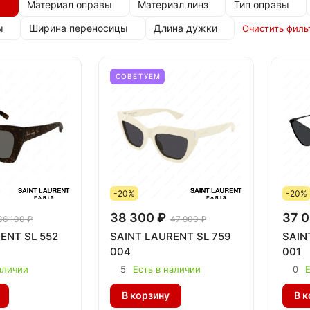
Материал оправы
Материал линз
Тип оправы
ы
Ширина переносицы
Длина дужки
Очистить филь
СОВЕТУЕМ
-20%
-20%
38 300 ₽
37 0
36 100 ₽
47 900 ₽
ENT SL 552
SAINT LAURENT SL 759
SAIN
004
001
аличии
5
Есть в наличии
0
Е
В корзину
В к