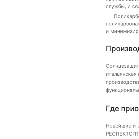
службы, и со
Поликарбо
поликарбонат
и минимизир
Произво
Солнцезащитн
итальянская
производства
функциональ
Где прио
Новейшие и 
РЕСПЕКТОПТИ