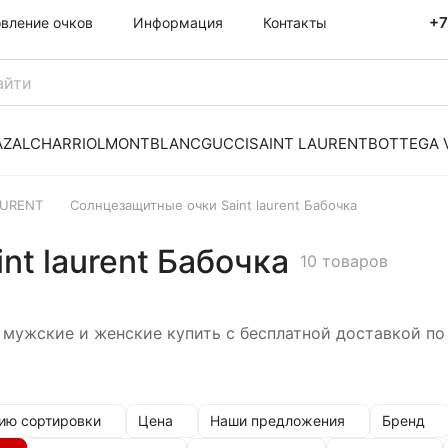
+7
овление очков
Информация
Контакты
AZAL
CHARRIOL
MONTBLANC
GUCCI
SAINT LAURENT
BOTTEGA 
AURENT
Солнцезащитные очки Saint laurent Бабочка
t laurent Бабочка
10 товаров
мужские и женские купить с бесплатной доставкой по
ию сортировки
Цена
Наши предложения
Бренд