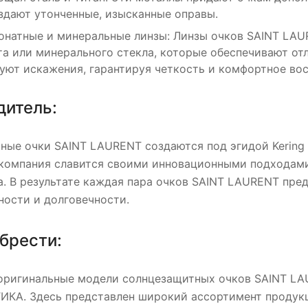
здают утонченные, изысканные оправы.
натные и минеральные линзы: Линзы очков SAINT LAU
а или минерального стекла, которые обеспечивают от
уют искажения, гарантируя четкость и комфортное во
дитель:
ые очки SAINT LAURENT создаются под эгидой Kering E
 компания славится своими инновационными подходами 
. В результате каждая пара очков SAINT LAURENT пред
ности и долговечности.
брести:
оригинальные модели солнцезащитных очков SAINT LA
КА. Здесь представлен широкий ассортимент продукц