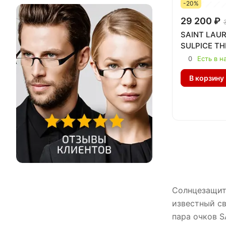
-20%
29 200 ₽
SAINT LAUR
SULPICE TH
0
Есть в н
В корзину
Солнцезащит
известный с
пара очков S