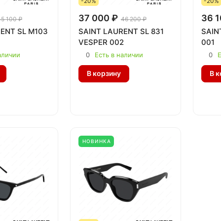
-20%
-20%
37 000 ₽
36 1
45 100 ₽
46 200 ₽
ENT SL M103
SAINT LAURENT SL 831
SAIN
VESPER 002
001
аличии
0
Есть в наличии
0
Е
В корзину
В к
НОВИНКА