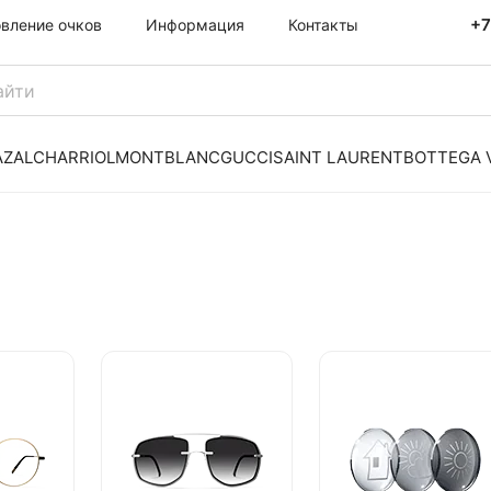
+7
овление очков
Информация
Контакты
AZAL
CHARRIOL
MONTBLANC
GUCCI
SAINT LAURENT
BOTTEGA 