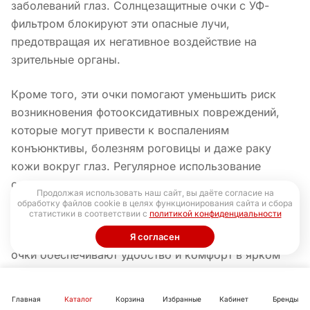
заболеваний глаз. Солнцезащитные очки с УФ-
фильтром блокируют эти опасные лучи,
предотвращая их негативное воздействие на
зрительные органы.
Кроме того, эти очки помогают уменьшить риск
возникновения фотооксидативных повреждений,
которые могут привести к воспалениям
конъюнктивы, болезням роговицы и даже раку
кожи вокруг глаз. Регулярное использование
солнцезащитных очков с адекватным уровнем
Продолжая использовать наш сайт, вы даёте согласие на
защиты позволяет снизить этот риск.
обработку файлов cookie в целях функционирования сайта и сбора
статистики в соответствии с
политикой конфиденциальности
Кроме защиты от ультрафиолета, солнцезащитные
Я согласен
очки обеспечивают удобство и комфорт в ярком
свете, уменьшая блики и напряжение глаз. Это
особенно важно в условиях интенсивного
Главная
Каталог
Корзина
Избранные
Кабинет
Бренды
солнечного света, где незащищенные глаза могут