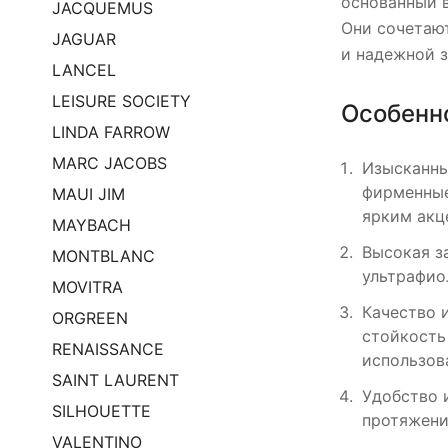
основанный в
JACQUEMUS
Они сочетают
JAGUAR
и надежной з
LANCEL
LEISURE SOCIETY
Особенн
LINDA FARROW
MARC JACOBS
Изысканны
фирменные
MAUI JIM
ярким акц
MAYBACH
Высокая з
MONTBLANC
ультрафио
MOVITRA
Качество 
ORGREEN
стойкость
RENAISSANCE
использов
SAINT LAURENT
Удобство 
SILHOUETTE
протяжени
VALENTINO