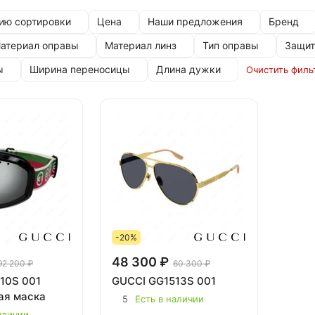
ию сортировки
Цена
Наши предложения
Бренд
атериал оправы
Материал линз
Тип оправы
Защит
ы
Ширина переносицы
Длина дужки
Очистить филь
-20%
48 300 ₽
92 200 ₽
60 300 ₽
10S 001
GUCCI GG1513S 001
ая маска
5
Есть в наличии
аличии