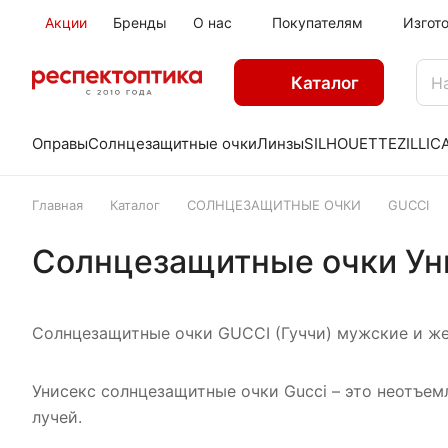
Акции
Бренды
О нас
Покупателям
Изгот
Каталог
Оправы
Солнцезащитные очки
Линзы
SILHOUETTE
ZILLI
C
Главная
Каталог
СОЛНЦЕЗАЩИТНЫЕ ОЧКИ
GUCCI
Солнцезащитные очки Ун
Солнцезащитные очки GUCCI (Гуччи) мужские и жен
Унисекс солнцезащитные очки Gucci – это неотъе
лучей.