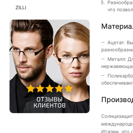
Разнообра
ZILLI
что позво
Материа
Ацетат: В
разнообразн
Металл: Д
нержавеющая 
Поликарбо
обеспечивают
Произво
Солнцезащитн
международн
Италии, что 