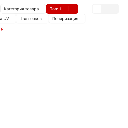
Категория товара
Пол
: 1
а UV
Цвет очков
Поляризация
тр