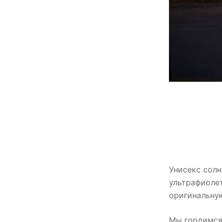
Унисекс солн
ультрафиолет
оригинальную
Мы гордимся