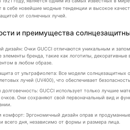
 1921 году, является одним из самых известных в мир
 в себе новейшие модные тенденции и высокое качеств
ащитой от солнечных лучей.
ости и преимущества солнцезащитны
й дизайн: Очки GUCCI отличаются уникальным и запо
 элементы бренда, такие как логотипы, декоративные 
ентом в любом образе.
ащита от ультрафиолета: Все модели солнцезащитных 
летовых лучей (UV400), что обеспечивает безопасность
и долговечность: GUCCI использует только лучшие мат
 очков. Они сохраняют свой первоначальный вид и фу
ании.
и комфорт: Эргономичный дизайн оправ и продуманные
и всего дня, независимо от формы и размера лица.