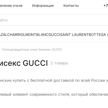
+7
овление очков
Информация
Контакты
AZAL
CHARRIOL
MONTBLANC
GUCCI
SAINT LAURENT
BOTTEGA 
Солнцезащитные очки Унисекс GUCCI
исекс GUCCI
2 товара
ские купить с бесплатной доставкой по всей России 
млемый элемент современного стиля, который обеспечи