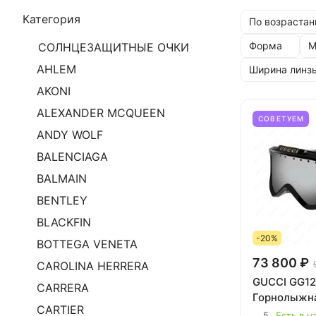
Категория
По возрастан
Форма
М
СОЛНЦЕЗАЩИТНЫЕ ОЧКИ
AHLEM
Ширина линз
AKONI
ALEXANDER MCQUEEN
СОВЕТУЕМ
ANDY WOLF
BALENCIAGA
BALMAIN
BENTLEY
BLACKFIN
-20%
BOTTEGA VENETA
73 800 ₽
CAROLINA HERRERA
GUCCI GG12
CARRERA
Горнолыжн
CARTIER
5
Есть в н