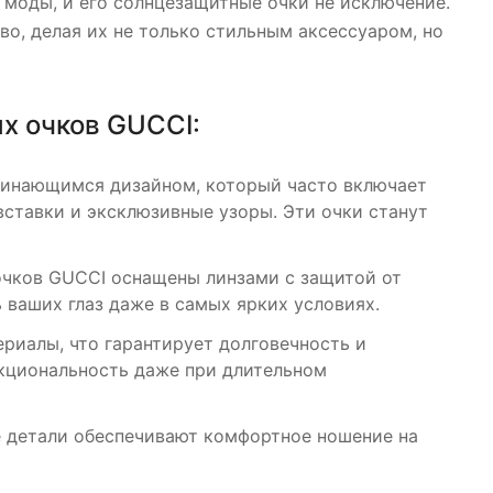
е моды, и его солнцезащитные очки не исключение.
о, делая их не только стильным аксессуаром, но
х очков GUCCI:
минающимся дизайном, который часто включает
вставки и эксклюзивные узоры. Эти очки станут
очков GUCCI оснащены линзами с защитой от
 ваших глаз даже в самых ярких условиях.
ериалы, что гарантирует долговечность и
нкциональность даже при длительном
 детали обеспечивают комфортное ношение на