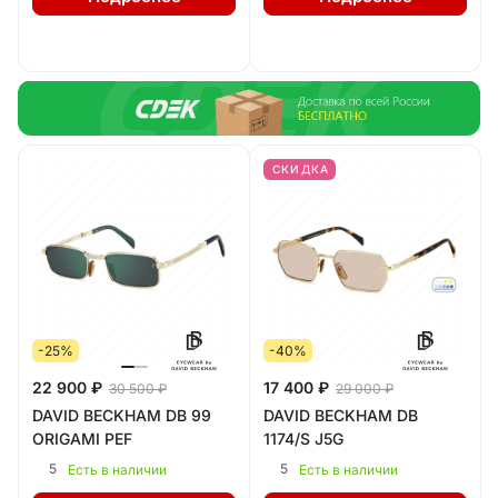
СКИДКА
-25%
-40%
22 900 ₽
17 400 ₽
30 500 ₽
29 000 ₽
DAVID BECKHAM DB 99
DAVID BECKHAM DB
ORIGAMI PEF
1174/S J5G
5
5
Есть в наличии
Есть в наличии