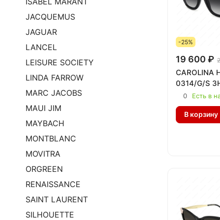
ISABEL MARANT
JACQUEMUS
JAGUAR
-25%
LANCEL
19 600 ₽
LEISURE SOCIETY
CAROLINA 
LINDA FARROW
0314/G/S 3
MARC JACOBS
0
Есть в н
MAUI JIM
В корзину
MAYBACH
MONTBLANC
MOVITRA
ORGREEN
RENAISSANCE
SAINT LAURENT
SILHOUETTE