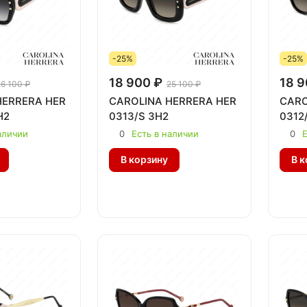
-25%
-25%
18 900 ₽
18 9
26 100 ₽
25 100 ₽
HERRERA HER
CAROLINA HERRERA HER
CARO
H2
0313/S 3H2
0312
аличии
0
Есть в наличии
0
Е
В корзину
В к