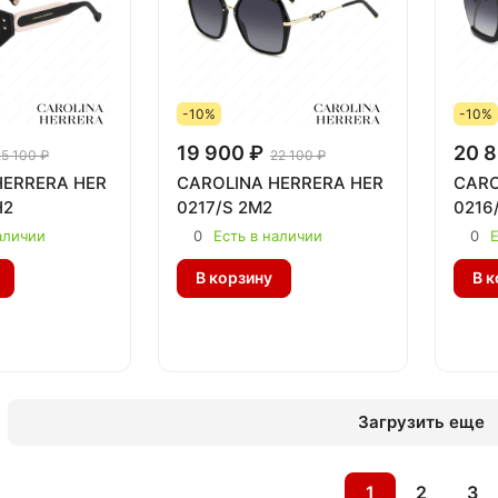
-10%
-10%
19 900 ₽
20 8
25 100 ₽
22 100 ₽
HERRERA HER
CAROLINA HERRERA HER
CARO
H2
0217/S 2M2
0216
аличии
0
Есть в наличии
0
Е
В корзину
В к
Загрузить еще
1
2
3