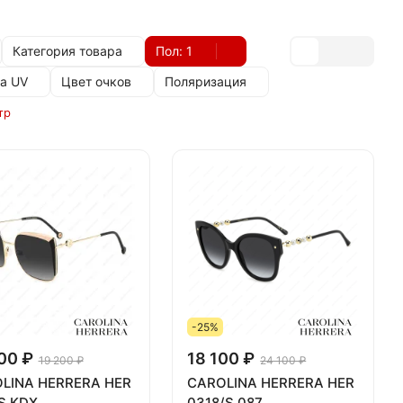
Категория товара
Пол
: 1
а UV
Цвет очков
Поляризация
тр
-25%
00 ₽
18 100 ₽
19 200 ₽
24 100 ₽
LINA HERRERA HER
CAROLINA HERRERA HER
/S KDX
0318/S 087