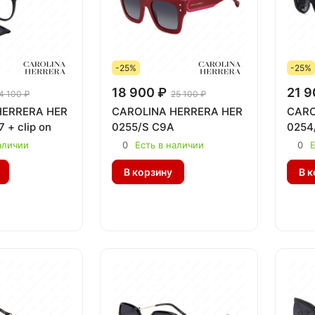
-25%
-25%
18 900 ₽
21 9
4 100 ₽
25 100 ₽
HERRERA HER
CAROLINA HERRERA HER
CARO
 + clip on
0255/S C9A
0254
аличии
0
Есть в наличии
0
Е
В корзину
В к