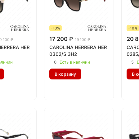
-10%
-10%
17 200 ₽
20 8
0 100 ₽
19 100 ₽
HERRERA HER
CAROLINA HERRERA HER
CARO
0302/S 3H2
0285
аличии
0
Есть в наличии
5
Е
В корзину
В к