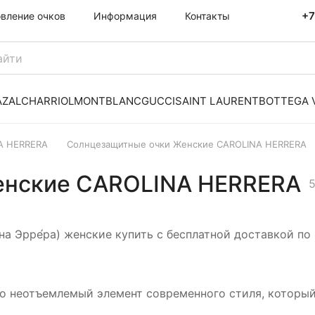
+7
овление очков
Информация
Контакты
AZAL
CHARRIOL
MONTBLANC
GUCCI
SAINT LAURENT
BOTTEGA 
A HERRERA
Солнцезащитные очки Женские CAROLINA HERRERA
енские CAROLINA HERRERA
5
а Эрре́ра) женские купить с бесплатной доставкой по
это неотъемлемый элемент современного стиля, которы