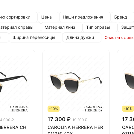
ию сортировки
Цена
Наши предложения
Бренд
атериал оправы
Материал линз
Тип оправы
Защит
ы
Ширина переносицы
Длина дужки
Очистить филь
-10%
-10%
17 300 ₽
17 3
4 000 ₽
19 200 ₽
HERRERA CH
CAROLINA HERRERA HER
CARO
0112/S KDX
0111