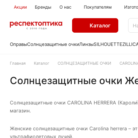
Акции
Бренды
О нас
Покупателям
Изгот
Каталог
Оправы
Солнцезащитные очки
Линзы
SILHOUETTE
ZILLI
C
Главная
Каталог
СОЛНЦЕЗАЩИТНЫЕ ОЧКИ
CAROLIN
Солнцезащитные очки Ж
Солнцезащитные очки CAROLINA HERRERA (Кароли́н
магазин.
Женские солнцезащитные очки Carolina herrera – 
ультрафиолетовых лучей.