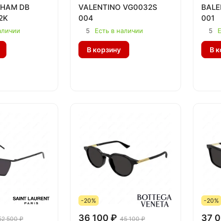
KHAM DB
VALENTINO VG0032S
BALE
2K
004
001
аличии
5
Есть в наличии
5
Е
В корзину
В к
-20%
-20%
36 100 ₽
37 0
52 500 ₽
45 100 ₽