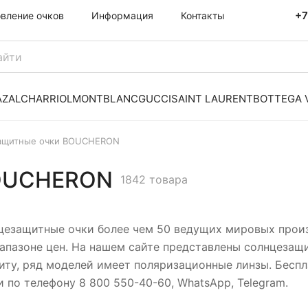
+7
овление очков
Информация
Контакты
AZAL
CHARRIOL
MONTBLANC
GUCCI
SAINT LAURENT
BOTTEGA 
ащитные очки BOUCHERON
BOUCHERON
1842 товара
цезащитные очки более чем 50 ведущих мировых произ
апазоне цен. На нашем сайте представлены солнцезащи
щиту, ряд моделей имеет поляризационные линзы. Беспл
и по телефону 8 800 550-40-60, WhatsApp, Telegram.