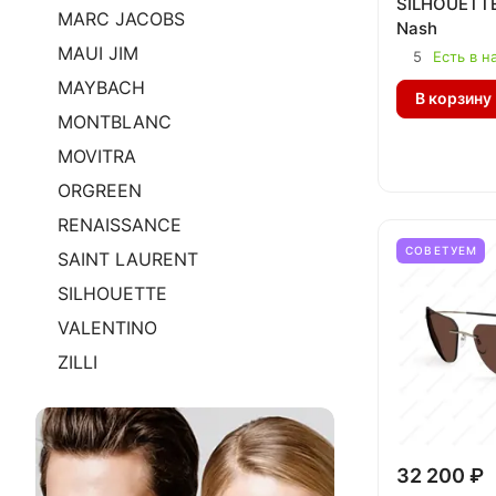
SILHOUETTE
MARC JACOBS
Nash
MAUI JIM
5
Есть в н
MAYBACH
В корзину
MONTBLANC
MOVITRA
ORGREEN
RENAISSANCE
СОВЕТУЕМ
SAINT LAURENT
SILHOUETTE
VALENTINO
ZILLI
32 200 ₽