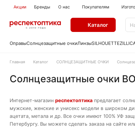
Акции
Бренды
О нас
Покупателям
Изгот
Каталог
Оправы
Солнцезащитные очки
Линзы
SILHOUETTE
ZILLI
C
Главная
Каталог
СОЛНЦЕЗАЩИТНЫЕ ОЧКИ
Солнцез
Солнцезащитные очки 
Интернет-магазин
респектоптика
предлагает солн
мужские, женские и унисекс модели в широком ди
ацетата, метала и др. Все очки имеют 100% УФ за
Петербургу. Вы можете сделать заказа на сайте ил