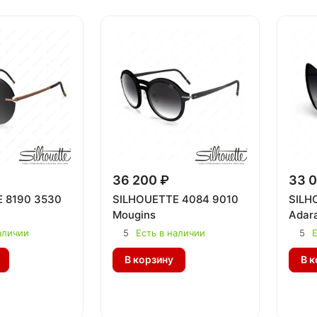
36 200 ₽
33 0
 8190 3530
SILHOUETTE 4084 9010
SILH
Mougins
Adar
аличии
5
Есть в наличии
5
Е
В корзину
В к