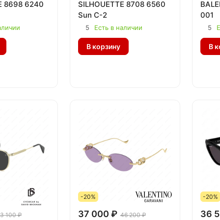
 8698 6240
SILHOUETTE 8708 6560
BALE
Sun C-2
001
аличии
5
Есть в наличии
5
Е
В корзину
В к
-20%
-20%
37 000 ₽
36 5
3 100 ₽
46 200 ₽