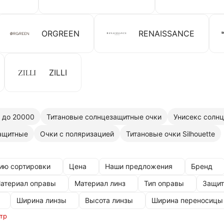
ORGREEN
RENAISSANCE
ZILLI
 до 20000
Титановые солнцезащитные очки
Унисекс солн
защитные
Очки с поляризацией
Титановые очки Silhouette
ию сортировки
Цена
Наши предложения
Бренд
атериал оправы
Материал линз
Тип оправы
Защит
Ширина линзы
Высота линзы
Ширина переносицы
тр