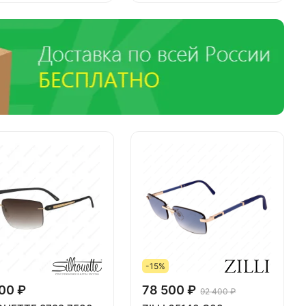
-15%
00 ₽
78 500 ₽
92 400 ₽