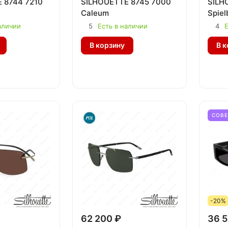
 8744 7210
SILHOUETTE 8745 7000
SILH
Caleum
Spiel
аличии
5
Есть в наличии
4
Е
В корзину
В к
СОВ
-20%
62 200 ₽
36 5