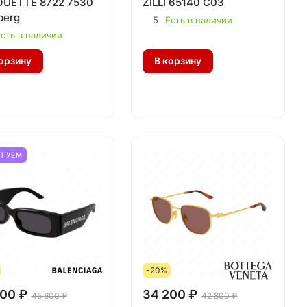
OUETTE 8722 7530
ZILLI 65140 C03
berg
5
Есть в наличии
сть в наличии
орзину
В корзину
ЕТУЕМ
-20%
00 ₽
34 200 ₽
45 600 ₽
42 800 ₽