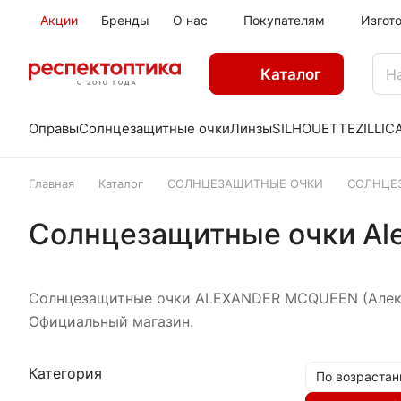
Акции
Бренды
О нас
Покупателям
Изгот
Каталог
Оправы
Солнцезащитные очки
Линзы
SILHOUETTE
ZILLI
C
Главная
Каталог
СОЛНЦЕЗАЩИТНЫЕ ОЧКИ
СОЛНЦЕ
Солнцезащитные очки Al
Солнцезащитные очки ALEXANDER MCQUEEN (Алекса
Официальный магазин.
Категория
По возрастан