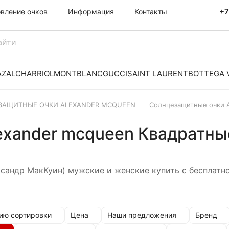
+7
овление очков
Информация
Контакты
AZAL
CHARRIOL
MONTBLANC
GUCCI
SAINT LAURENT
BOTTEGA 
ЗАЩИТНЫЕ ОЧКИ ALEXANDER MCQUEEN
Солнцезащитные очки 
exander mcqueen Квадратны
ндр МакКуин) мужские и женские купить с бесплатной
ию сортировки
Цена
Наши предложения
Бренд