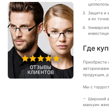
целлюлозы
Защита и 
а их точн
Универсал
инвестиция
Где куп
Приобрести 
авторизован
продукции, 
Мы с гордос
Широкий а
маккуин жен