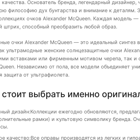
 качества. Основатель бренда, легендарный дизайнер
ою философию дух бунтарства и внимание к деталям. Э
оллекциях очков Alexander McQueen. Каждая модель — э
 штрих, способный преобразить любой образ.
ные очки Alexander McQueen — это идеальный синтез в
как ультрамодные женские солнцезащитные очки Alexa
ими вставками или фирменным мотивом черепа, так и с
Queen. Независимо от пола, все модели объединяет у
я защита от ультрафиолета.
 стоит выбрать именно оригина
ный дизайн:Коллекции ежегодно обновляются, предлаг
олнительные рамки) и культовую символику бренда. Оч
сы.
ое качество:Все оправы производятся из легких и гипо