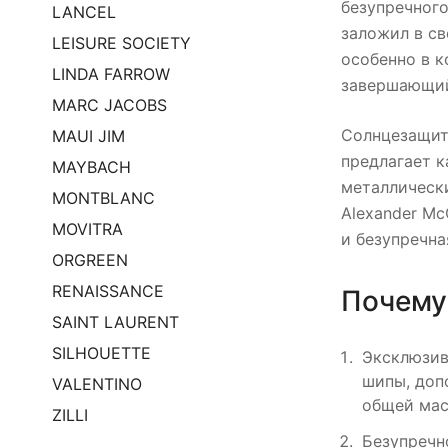
безупречного
LANCEL
заложил в св
LEISURE SOCIETY
особенно в к
LINDA FARROW
завершающий
MARC JACOBS
Солнцезащит
MAUI JIM
предлагает 
MAYBACH
металлическ
MONTBLANC
Alexander Mc
MOVITRA
и безупречна
ORGREEN
RENAISSANCE
Почему
SAINT LAURENT
SILHOUETTE
Эксклюзив
шипы, доп
VALENTINO
общей мас
ZILLI
Безупречн