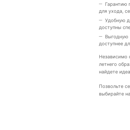
Гарантию 
для ухода, с
Удобную д
доступны сп
Выгодную 
доступнее д
Независимо о
летнего обра
найдете иде
Позвольте се
выбирайте на