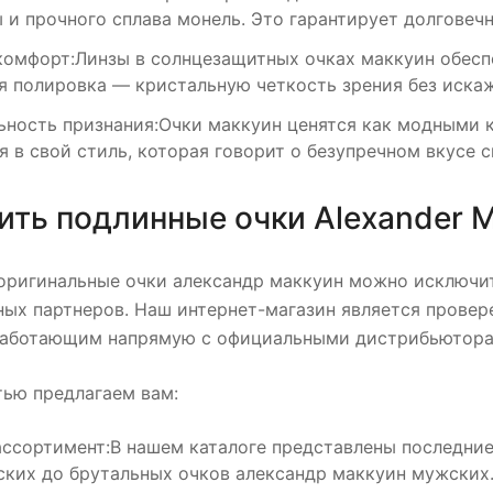
 и прочного сплава монель. Это гарантирует долговечн
комфорт:Линзы в солнцезащитных очках маккуин обесп
ая полировка — кристальную четкость зрения без иска
ьность признания:Очки маккуин ценятся как модными к
 в свой стиль, которая говорит о безупречном вкусе с
ить подлинные очки Alexander 
оригинальные очки александр маккуин можно исключит
ных партнеров. Наш интернет-магазин является пров
работающим напрямую с официальными дистрибьютора
тью предлагаем вам:
ссортимент:В нашем каталоге представлены последние
ских до брутальных очков александр маккуин мужских