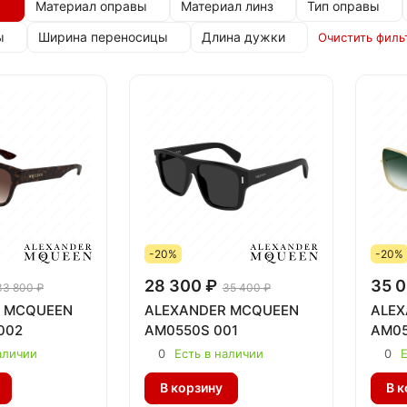
Материал оправы
Материал линз
Тип оправы
ы
Ширина переносицы
Длина дужки
Очистить филь
-20%
-20%
28 300 ₽
35 0
33 800 ₽
35 400 ₽
 MCQUEEN
ALEXANDER MCQUEEN
ALEX
002
AM0550S 001
AM05
аличии
0
Есть в наличии
0
Е
В корзину
В к