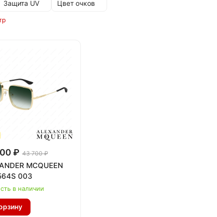
Защита UV
Цвет очков
тр
00 ₽
43 700 ₽
ANDER MCQUEEN
64S 003
сть в наличии
орзину