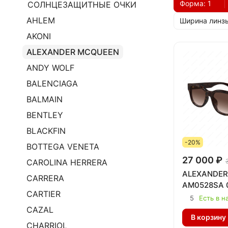
Форма
: 1
СОЛНЦЕЗАЩИТНЫЕ ОЧКИ
AHLEM
Ширина линз
AKONI
ALEXANDER MCQUEEN
ANDY WOLF
BALENCIAGA
BALMAIN
BENTLEY
BLACKFIN
-20%
BOTTEGA VENETA
27 000 ₽
CAROLINA HERRERA
ALEXANDER
CARRERA
AM0528SA 
CARTIER
5
Есть в н
CAZAL
В корзину
CHARRIOL