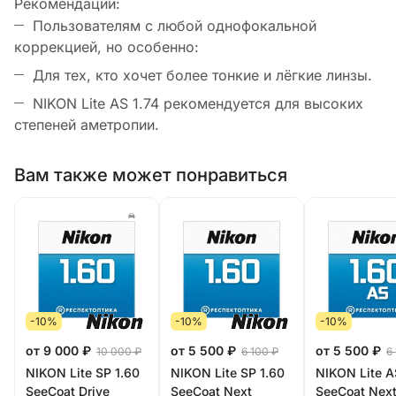
Рекомендации:
Пользователям с любой однофокальной
коррекцией, но особенно:
Для тех, кто хочет более тонкие и лёгкие линзы.
NIKON Lite AS 1.74 рекомендуется для высоких
степеней аметропии.
Вам также может понравиться
-10%
-10%
-10%
от 9 000 ₽
от 5 500 ₽
от 5 500 ₽
10 000 ₽
6 100 ₽
6
NIKON Lite SP 1.60
NIKON Lite SP 1.60
NIKON Lite A
SeeCoat Drive
SeeCoat Next
SeeCoat Nex