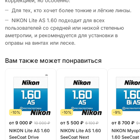
коррекцией, но особенно:
Для тех, кто хочет более тонкие и лёгкие линзы.
NIKON Lite AS 1.60 подходит для всех
пользователей со средней или низкой степенью
аметропии, и рекомендуется для установки в
оправы на винтах или леске.
Вам также может понравиться
-10%
-10%
-9%
от 9 000 ₽
от 5 500 ₽
от 8 700 ₽
10 000 ₽
6 100 ₽
9
NIKON Lite AS 1.60
NIKON Lite AS 1.60
NIKON Myop
SeeCoat Drive
SeeCoat Next
1.60 SeeCoat