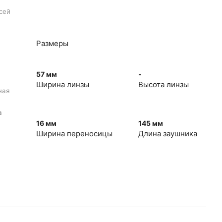
сей
Размеры
57 мм
-
Ширина линзы
Высота линзы
ная
в
16 мм
145 мм
Ширина переносицы
Длина заушника