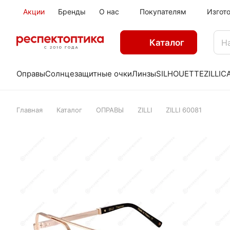
Акции
Бренды
О нас
Покупателям
Изгот
Каталог
Оправы
Солнцезащитные очки
Линзы
SILHOUETTE
ZILLI
C
Главная
Каталог
ОПРАВЫ
ZILLI
ZILLI 60081