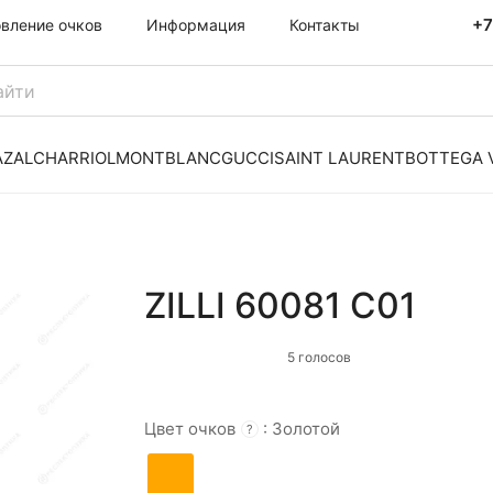
+7
овление очков
Информация
Контакты
AZAL
CHARRIOL
MONTBLANC
GUCCI
SAINT LAURENT
BOTTEGA 
ZILLI 60081 C01
5 голосов
Цвет очков
:
Золотой
?