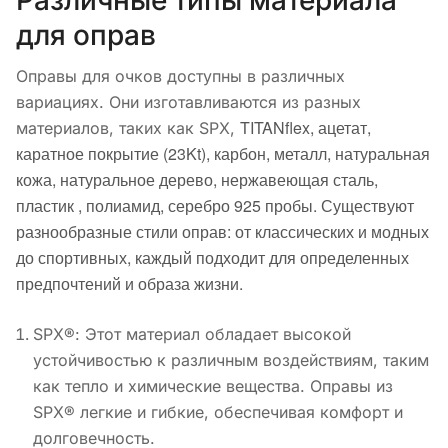
для оправ
Оправы для очков доступны в различных
вариациях. Они изготавливаются из разных
TITANflex, а
цетат,
материалов, таких как SPX,
к
аратное покрытие (23Kt), к
арбон, м
еталл, н
атуральная
кожа, н
атуральное дерево, н
ержавеющая сталь,
п
ластик , п
олиамид, с
еребро 925 пробы.
Существуют
разнообразные стили оправ: от классических и модных
до спортивных, каждый подходит для определенных
предпочтений и образа жизни.
SPX®: Этот материал обладает высокой
устойчивостью к различным воздействиям, таким
как тепло и химические вещества. Оправы из
SPX® легкие и гибкие, обеспечивая комфорт и
долговечность.