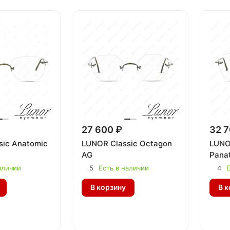
27 600 ₽
32 7
sic Anatomic
LUNOR Classic Octagon
LUNO
AG
Pana
аличии
5
Есть в наличии
4
Е
В корзину
В к