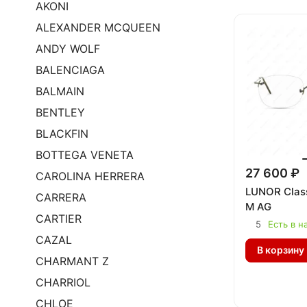
AKONI
ALEXANDER MCQUEEN
ANDY WOLF
BALENCIAGA
BALMAIN
BENTLEY
BLACKFIN
BOTTEGA VENETA
27 600 ₽
CAROLINA HERRERA
LUNOR Clas
CARRERA
M AG
CARTIER
5
Есть в н
CAZAL
В корзину
CHARMANT Z
CHARRIOL
CHLOE