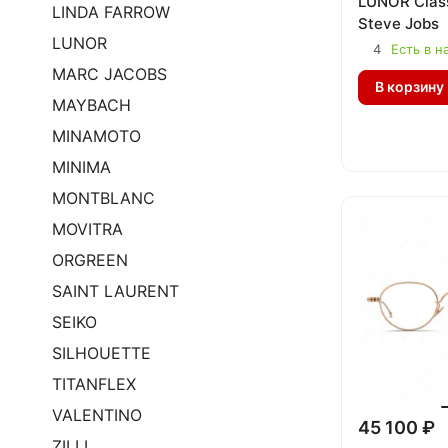
LUNOR Clas
LINDA FARROW
Steve Jobs
LUNOR
4
Есть в н
MARC JACOBS
В корзину
MAYBACH
MINAMOTO
MINIMA
MONTBLANC
MOVITRA
ORGREEN
SAINT LAURENT
SEIKO
SILHOUETTE
TITANFLEX
VALENTINO
45 100 ₽
ZILLI