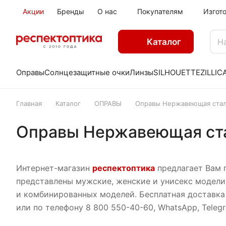
Акции
Бренды
О нас
Покупателям
Изгот
Каталог
Оправы
Солнцезащитные очки
Линзы
SILHOUETTE
ZILLI
C
Главная
Каталог
ОПРАВЫ
Оправы Нержавеющая ста
Оправы Нержавеющая ст
Интернет-магазин
респектоптика
предлагает Вам 
представлены мужские, женские и унисекс модели
и комбинированных моделей. Бесплатная доставка 
или по телефону 8 800 550-40-60, WhatsApp, Teleg