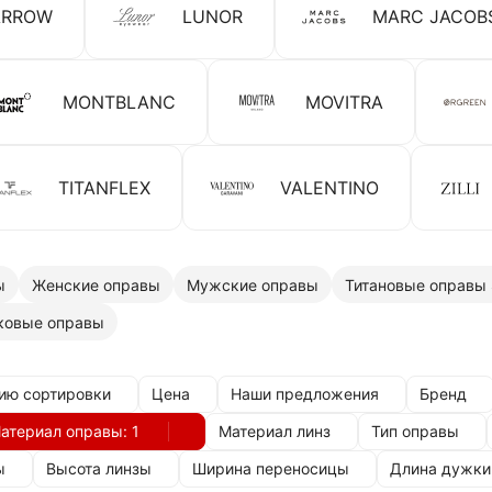
ARROW
LUNOR
MARC JACOB
MONTBLANC
MOVITRA
TITANFLEX
VALENTINO
ы
Женские оправы
Мужские оправы
Титановые оправы S
ковые оправы
ию сортировки
Цена
Наши предложения
Бренд
атериал оправы
: 1
Материал линз
Тип оправы
ы
Высота линзы
Ширина переносицы
Длина дужки