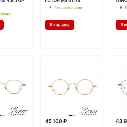
sic Rund GP
LUNOR M5 01 AS
LUNO
5
Есть в наличии
5
Е
аличии
В корзину
В к
45 100 ₽
43 9