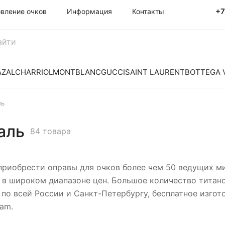
+7
овление очков
Информация
Контакты
AZAL
CHARRIOL
MONTBLANC
GUCCI
SAINT LAURENT
BOTTEGA 
ль
аль
84 товара
приобрести оправы для очков более чем 50 ведущих м
 в широком диапазоне цен. Большое количество титано
по всей России и Санкт-Петербургу, бесплатное изгото
ram.