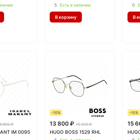
аличии
5
Есть в наличии
0
Е
В корзину
В к
-10%
-10%
13 800 ₽
15 6
6 600 ₽
15 300 ₽
ANT IM 0095
HUGO BOSS 1529 RHL
HUGO
5
Есть в наличии
5
Е