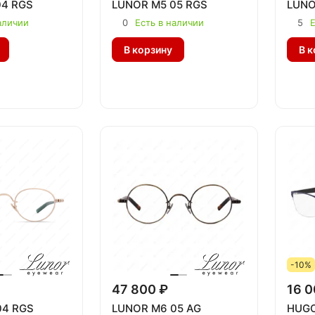
04 RGS
LUNOR M5 05 RGS
LUNO
аличии
0
Есть в наличии
5
Е
В корзину
В к
-10%
47 800 ₽
16 0
04 RGS
LUNOR M6 05 AG
HUGO