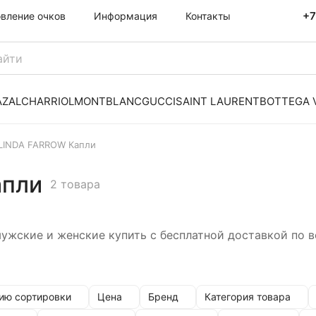
+7
овление очков
Информация
Контакты
AZAL
CHARRIOL
MONTBLANC
GUCCI
SAINT LAURENT
BOTTEGA 
LINDA FARROW Капли
апли
2 товара
ужские и женские купить с бесплатной доставкой по 
ию сортировки
Цена
Бренд
Категория товара