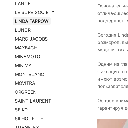
LANCEL
Основательни
LEISURE SOCIETY
отличающиеся
подчеркнет е
LINDA FARROW
LUNOR
Сегодня Lind
MARC JACOBS
размеров, вы
MAYBACH
модели, так 
MINAMOTO
Одним из гла
MINIMA
фиксацию на
MONTBLANC
имеют возмо
MOVITRA
пользователя
ORGREEN
Особое внима
SAINT LAURENT
гарантируя д
SEIKO
SILHOUETTE
TITANFLEX