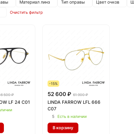
равы
Материал линз
Тип оправы
Цвет очков
Ш
Очистить фильтр
-15%
52 600 ₽
36 500 ₽
61 900 ₽
OW LF 24 C01
LINDA FARROW LFL 666
C07
аличии
5
Есть в наличии
В корзину