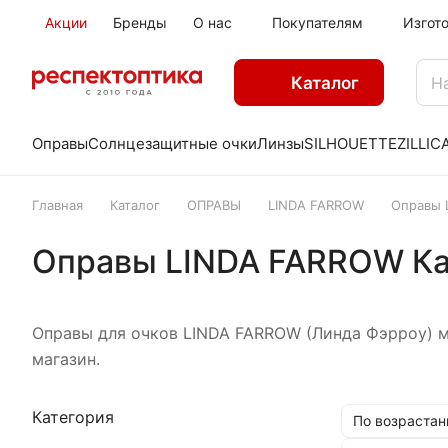
Акции
Бренды
О нас
Покупателям
Изгот
Каталог
Оправы
Солнцезащитные очки
Линзы
SILHOUETTE
ZILLI
C
Главная
Каталог
ОПРАВЫ
LINDA FARROW
Оправы 
Оправы LINDA FARROW К
Оправы для очков LINDA FARROW (Линда Фэрроу) м
магазин.
Категория
По возрастан