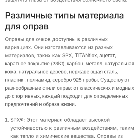
Различные типы материала
для оправ
Оправы для очков доступны в различных
вариациях. Они изготавливаются из разных
TITANflex, а
цетат,
материалов, таких как SPX,
к
аратное покрытие (23Kt), к
арбон, м
еталл, н
атуральная
кожа, н
атуральное дерево, н
ержавеющая сталь,
п
ластик , п
олиамид, с
еребро 925 пробы.
Существуют
разнообразные стили оправ: от классических и модных
до спортивных, каждый подходит для определенных
предпочтений и образа жизни.
SPX®: Этот материал обладает высокой
устойчивостью к различным воздействиям, таким
как тепло и химические вещества. Оправы из