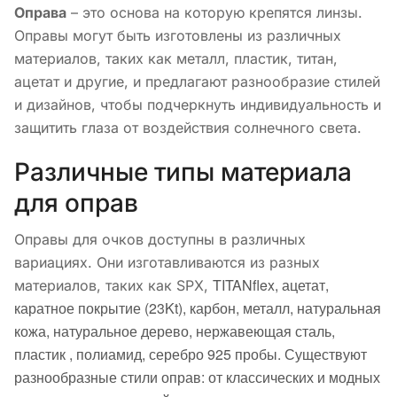
Оправа
– это основа на которую крепятся линзы.
Оправы могут быть изготовлены из различных
материалов, таких как металл, пластик, титан,
ацетат и другие, и предлагают разнообразие стилей
и дизайнов, чтобы подчеркнуть индивидуальность и
защитить глаза от воздействия солнечного света.
Различные типы материала
для оправ
Оправы для очков доступны в различных
вариациях. Они изготавливаются из разных
TITANflex, а
цетат,
материалов, таких как SPX,
к
аратное покрытие (23Kt), к
арбон, м
еталл, н
атуральная
кожа, н
атуральное дерево, н
ержавеющая сталь,
п
ластик , п
олиамид, с
еребро 925 пробы.
Существуют
разнообразные стили оправ: от классических и модных