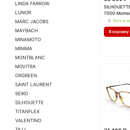
LINDA FARROW
SILHOUETTE
LUNOR
7000 Mome
5
Есть в н
MARC JACOBS
MAYBACH
В корзину
MINAMOTO
MINIMA
MONTBLANC
MOVITRA
ORGREEN
SAINT LAURENT
SEIKO
SILHOUETTE
TITANFLEX
VALENTINO
ZILLI