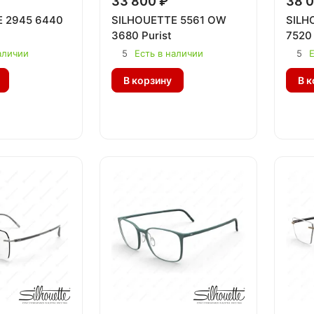
33 800 ₽
38 0
 2945 6440
SILHOUETTE 5561 OW
SILH
3680 Purist
7520
аличии
5
Есть в наличии
5
Е
В корзину
В к