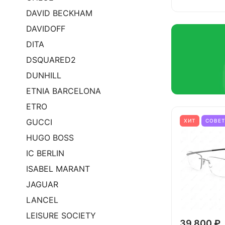
DAVID BECKHAM
DAVIDOFF
DITA
DSQUARED2
DUNHILL
ETNIA BARCELONA
ETRO
GUCCI
ХИТ
СОВЕ
HUGO BOSS
IC BERLIN
ISABEL MARANT
JAGUAR
LANCEL
LEISURE SOCIETY
39 800 ₽