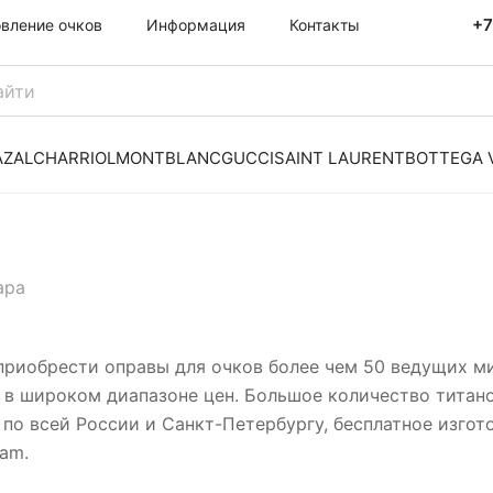
+7
овление очков
Информация
Контакты
AZAL
CHARRIOL
MONTBLANC
GUCCI
SAINT LAURENT
BOTTEGA 
ара
приобрести оправы для очков более чем 50 ведущих м
 в широком диапазоне цен. Большое количество титано
по всей России и Санкт-Петербургу, бесплатное изгото
ram.