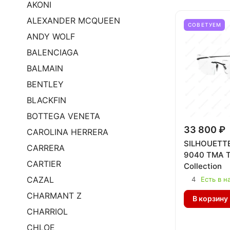
AKONI
ALEXANDER MCQUEEN
СОВЕТУЕМ
ANDY WOLF
BALENCIAGA
BALMAIN
BENTLEY
BLACKFIN
BOTTEGA VENETA
33 800 ₽
CAROLINA HERRERA
SILHOUETTE
CARRERA
9040 TMA T
CARTIER
Collection
CAZAL
4
Есть в н
CHARMANT Z
В корзину
CHARRIOL
CHLOE