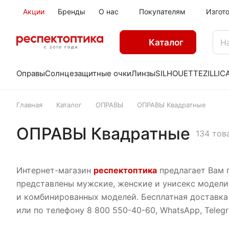
Акции
Бренды
О нас
Покупателям
Изгот
Каталог
Оправы
Солнцезащитные очки
Линзы
SILHOUETTE
ZILLI
C
Главная
Каталог
ОПРАВЫ
ОПРАВЫ Квадратные
ОПРАВЫ Квадратные
134 тов
Интернет-магазин
респектоптика
предлагает Вам 
представлены мужские, женские и унисекс модели
и комбинированных моделей. Бесплатная доставка 
или по телефону 8 800 550-40-60, WhatsApp, Teleg