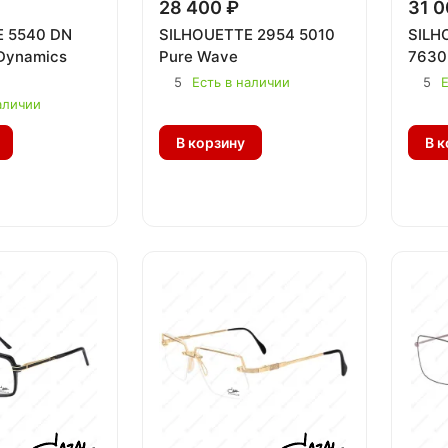
28 400 ₽
31 0
 5540 DN
SILHOUETTE 2954 5010
SILH
 Dynamics
Pure Wave
7630
5
Есть в наличии
5
Е
аличии
В корзину
В к