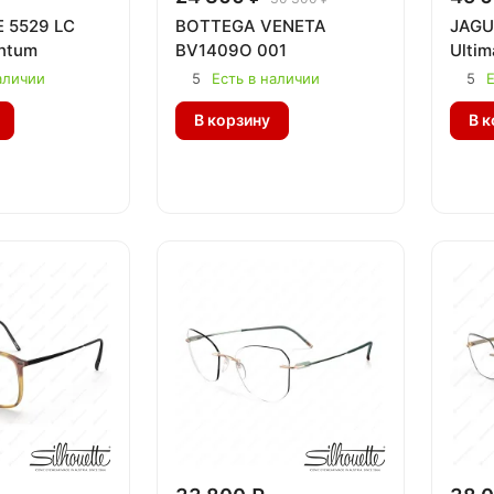
 5529 LC
BOTTEGA VENETA
JAGU
ntum
BV1409O 001
Ultim
аличии
5
Есть в наличии
5
Е
В корзину
В к