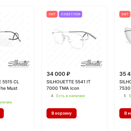
ХИТ
СОВЕТУЕМ
ХИТ
34 000 ₽
35 4
 5515 CL
SILHOUETTE 5541 IT
SILH
he Must
7000 TMA Icon
7530 
4
Есть в наличии
5
Е
аличии
В корзину
В к