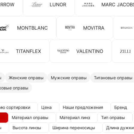
ARROW
LUNOR
MARC JACOB
MONTBLANC
MOVITRA
TITANFLEX
VALENTINO
ы
Женские оправы
Мужские оправы
Титановые оправы S
ковые оправы
ию сортировки
Цена
Наши предложения
Бренд
Материал оправы
Материал линз
Тип оправы
ы
Высота линзы
Ширина переносицы
Длина дужки