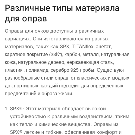
Различные типы материала
для оправ
Оправы для очков доступны в различных
вариациях. Они изготавливаются из разных
TITANflex, а
цетат,
материалов, таких как SPX,
к
аратное покрытие (23Kt), к
арбон, м
еталл, н
атуральная
кожа, н
атуральное дерево, н
ержавеющая сталь,
п
ластик , п
олиамид, с
еребро 925 пробы.
Существуют
разнообразные стили оправ: от классических и модных
до спортивных, каждый подходит для определенных
предпочтений и образа жизни.
SPX®: Этот материал обладает высокой
устойчивостью к различным воздействиям, таким
как тепло и химические вещества. Оправы из
SPX® легкие и гибкие, обеспечивая комфорт и