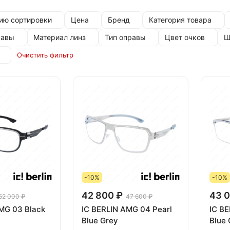
ию сортировки
Цена
Бренд
Категория товара
равы
Материал линз
Тип оправы
Цвет очков
Ш
Очистить фильтр
-10%
-10%
42 800 ₽
43 0
52 000 ₽
47 600 ₽
MG 03 Black
IC BERLIN AMG 04 Pearl
IC BE
Blue Grey
Blue 