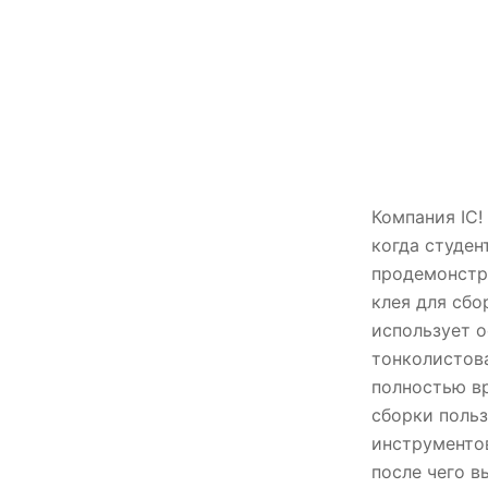
Компания IC!
когда студен
продемонстри
клея для сбо
использует 
тонколистова
полностью вр
сборки польз
инструментов
после чего в