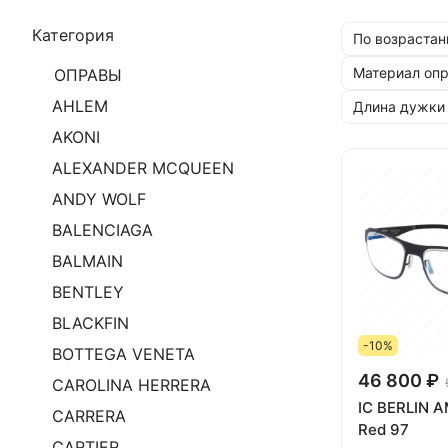
Категория
По возрастан
Материал оп
ОПРАВЫ
AHLEM
Длина дужки
AKONI
ALEXANDER MCQUEEN
ANDY WOLF
BALENCIAGA
BALMAIN
BENTLEY
BLACKFIN
-10%
BOTTEGA VENETA
46 800 ₽
CAROLINA HERRERA
IC BERLIN A
CARRERA
Red 97
CARTIER