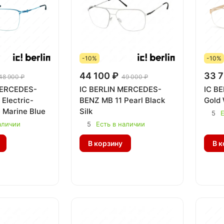
-10%
-10%
44 100 ₽
33 7
48 900 ₽
49 000 ₽
MERCEDES-
IC BERLIN MERCEDES-
IC BE
Electric-
BENZ MB 11 Pearl Black
Gold
 Marine Blue
Silk
5
Е
аличии
5
Есть в наличии
В корзину
В к