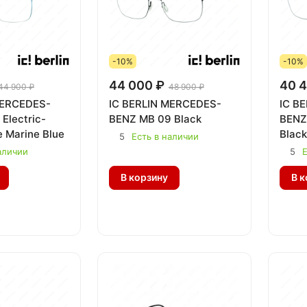
-10%
-10%
44 000 ₽
40 4
44 900 ₽
48 900 ₽
MERCEDES-
IC BERLIN MERCEDES-
IC B
Electric-
BENZ MB 09 Black
BENZ
 Marine Blue
Black
5
Есть в наличии
аличии
5
Е
В корзину
В к