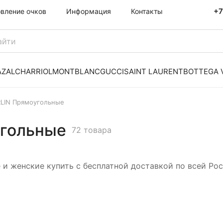
+7
овление очков
Информация
Контакты
AZAL
CHARRIOL
MONTBLANC
GUCCI
SAINT LAURENT
BOTTEGA 
RLIN Прямоугольные
угольные
72 товара
 и женские купить с бесплатной доставкой по всей Ро