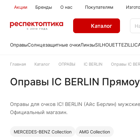
Акции
Бренды
О нас
Покупателям
Изгот
Каталог
Оправы
Солнцезащитные очки
Линзы
SILHOUETTE
ZILLI
C
Главная
Каталог
ОПРАВЫ
IC BERLIN
Оправы IC BE
Оправы IC BERLIN Прямо
Оправы для очков IC! BERLIN (Айс Берлин) мужские
Официальный магазин.
MERCEDES-BENZ Collection
AMG Collection