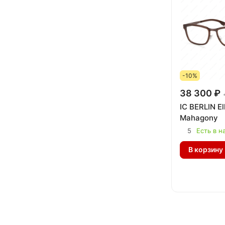
-10%
38 300 ₽
IC BERLIN El
Mahagony
5
Есть в н
В корзину