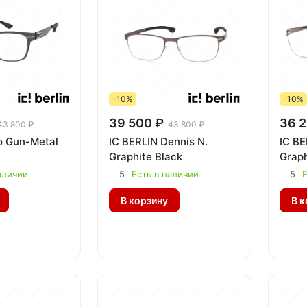
-10%
-10%
39 500 ₽
36 2
43 800 ₽
43 800 ₽
o Gun-Metal
IC BERLIN Dennis N.
IC BE
Graphite Black
Graph
аличии
5
Есть в наличии
5
Е
В корзину
В к