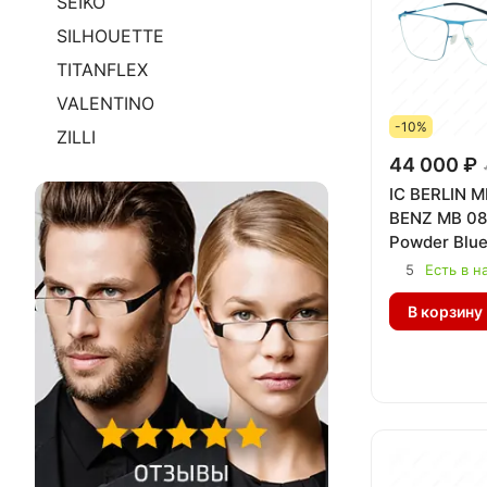
SEIKO
SILHOUETTE
TITANFLEX
VALENTINO
-10%
ZILLI
44 000 ₽
IC BERLIN 
BENZ MB 08 
Powder Blue
5
Есть в н
В корзину