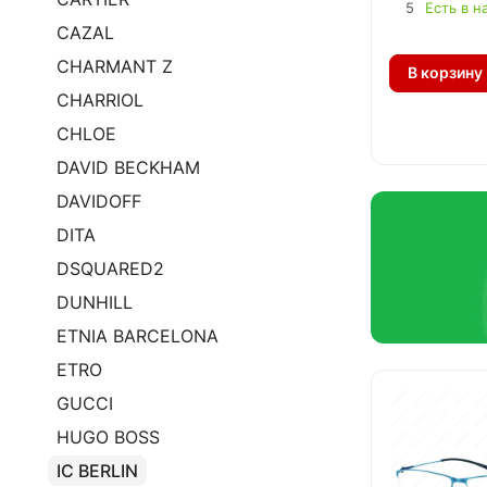
5
Есть в н
CAZAL
CHARMANT Z
В корзину
CHARRIOL
CHLOE
DAVID BECKHAM
DAVIDOFF
DITA
DSQUARED2
DUNHILL
ETNIA BARCELONA
ETRO
GUCCI
HUGO BOSS
IC BERLIN