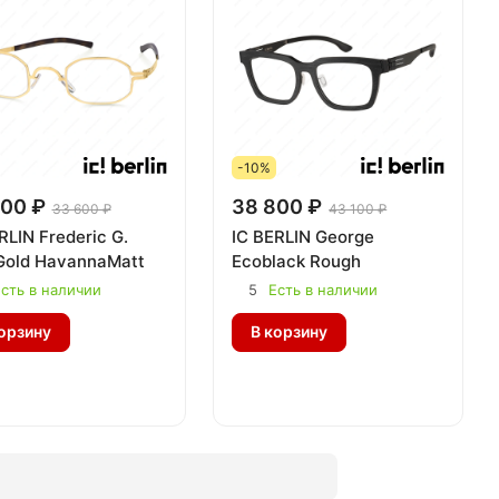
-10%
00 ₽
38 800 ₽
33 600 ₽
43 100 ₽
RLIN Frederic G.
IC BERLIN George
Gold HavannaMatt
Ecoblack Rough
сть в наличии
5
Есть в наличии
орзину
В корзину