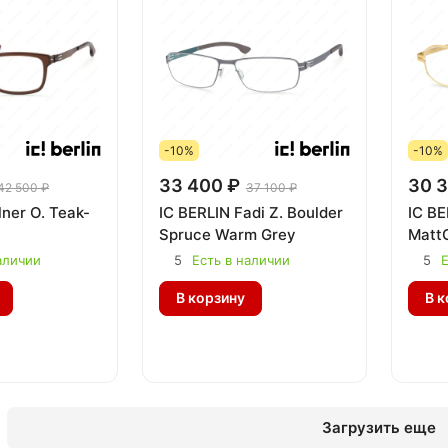
-10%
-10%
33 400 ₽
30 3
42 500 ₽
37 100 ₽
lner O. Teak-
IC BERLIN Fadi Z. Boulder
IC BE
Spruce Warm Grey
Matt
аличии
5
Есть в наличии
5
Е
В корзину
В к
Загрузить еще