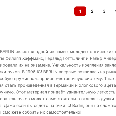
1
2
3
 BERLIN является одной из самых молодых оптических 
ты Филипп Хаффманс, Геральд Готтшлинг и Ральф Андер
ровали их на экзамене. Уникальность крепления закл
рки очков. В 1996 IC! BERLIN впервые появилась на рынк
особую пружинно-шарнирно-вставочную систему. Также
я сталь произведенная в Германии и хлопкового ацета
учную. Этот материал придаёт удивительную легкость
ователь очков может самостоятельно отделять дужки 
. Даже если вы сядете на очки ic! Berlin, они не слом
ы сможете собрать их самостоятельно!