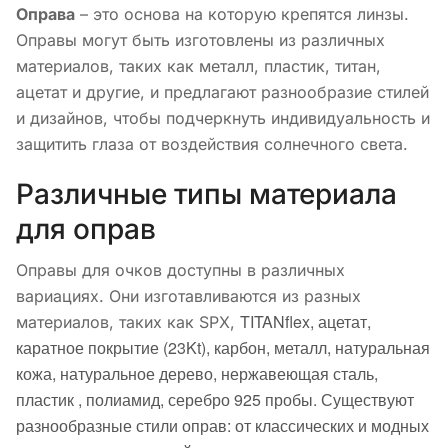
Оправа
– это основа на которую крепятся линзы.
Оправы могут быть изготовлены из различных
материалов, таких как металл, пластик, титан,
ацетат и другие, и предлагают разнообразие стилей
и дизайнов, чтобы подчеркнуть индивидуальность и
защитить глаза от воздействия солнечного света.
Различные типы материала
для оправ
Оправы для очков доступны в различных
вариациях. Они изготавливаются из разных
TITANflex, а
цетат,
материалов, таких как SPX,
к
аратное покрытие (23Kt), к
арбон, м
еталл, н
атуральная
кожа, н
атуральное дерево, н
ержавеющая сталь,
п
ластик , п
олиамид, с
еребро 925 пробы.
Существуют
разнообразные стили оправ: от классических и модных