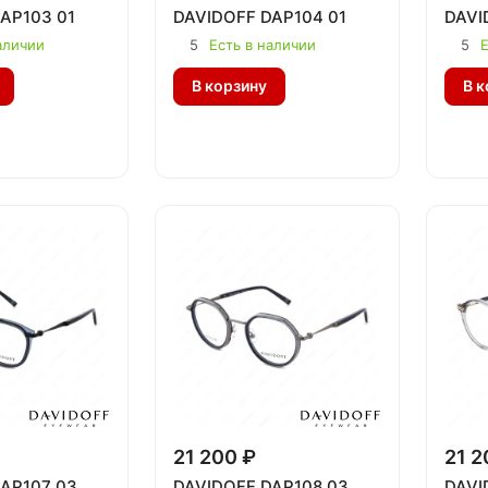
AP103 01
DAVIDOFF DAP104 01
DAVI
аличии
5
Есть в наличии
5
Е
В корзину
В к
21 200 ₽
21 2
AP107 03
DAVIDOFF DAP108 03
DAVI