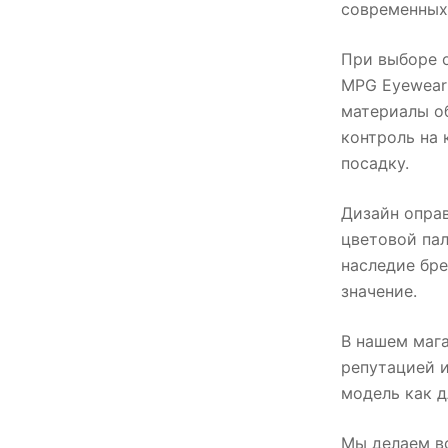
современных 
При выборе о
MPG Eyewear 
материалы об
контроль на
посадку.
Дизайн опра
цветовой пал
наследие бре
значение.
В нашем маг
репутацией 
модель как д
Мы делаем вс