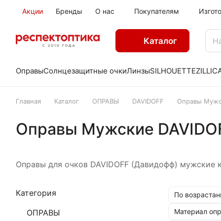
Акции
Бренды
О нас
Покупателям
Изгот
Каталог
Оправы
Солнцезащитные очки
Линзы
SILHOUETTE
ZILLI
C
Главная
Каталог
ОПРАВЫ
DAVIDOFF
Оправы Мужс
Оправы Мужские DAVIDO
Оправы для очков DAVIDOFF (Давидофф) мужские к
Категория
По возрастан
Материал оп
ОПРАВЫ