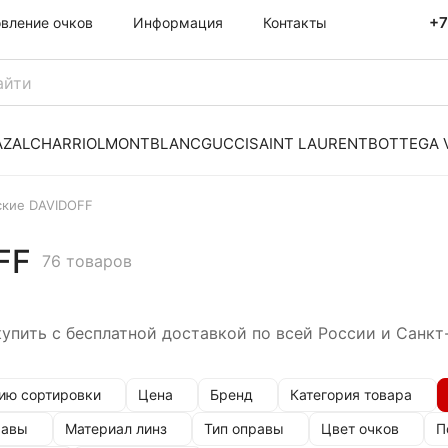
+7
овление очков
Информация
Контакты
AZAL
CHARRIOL
MONTBLANC
GUCCI
SAINT LAURENT
BOTTEGA 
кие DAVIDOFF
FF
76 товаров
упить с бесплатной доставкой по всей России и Санкт
ию сортировки
Цена
Бренд
Категория товара
равы
Материал линз
Тип оправы
Цвет очков
П