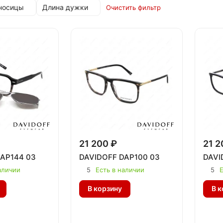
носицы
Длина дужки
Очистить фильтр
21 200 ₽
21 2
AP144 03
DAVIDOFF DAP100 03
DAVI
аличии
5
Есть в наличии
5
Е
В корзину
В к