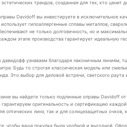
эстетических трендов, созданная для тех, кто ценит д
правы Davidoff вы инвестируете в исключительное ка
использует гипоаллергенные сплавы металлов, сверхл
еспечивают не только долговечность, но и максимальн
 каждом этапе производства гарантирует идеальную г
в давидофф узнаваем благодаря лаконичным линиям, 
итре. Будь то строгая классическая модель или смел
нда. Это выбор для деловой встречи, светского раута
азине вы найдете только подлинные оправы Davidoff 
и гарантируем оригинальность и сертификацию каждой
ля оптических линз, так и для солнцезащитных очков, 
е, чтобы ваша покупка была удобной и выгодной. Офор