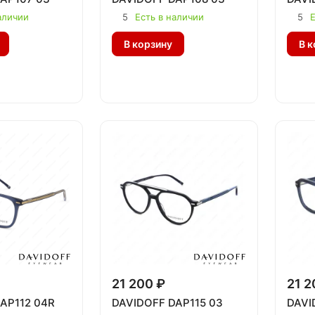
аличии
5
Есть в наличии
5
Е
В корзину
В к
21 200 ₽
21 2
AP112 04R
DAVIDOFF DAP115 03
DAVI