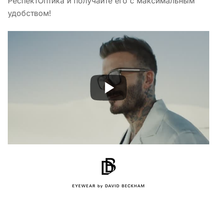
РеспектОптика и получайте его с максимальным
удобством!