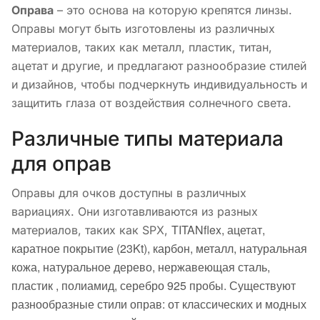
Оправа
– это основа на которую крепятся линзы.
Оправы могут быть изготовлены из различных
материалов, таких как металл, пластик, титан,
ацетат и другие, и предлагают разнообразие стилей
и дизайнов, чтобы подчеркнуть индивидуальность и
защитить глаза от воздействия солнечного света.
Различные типы материала
для оправ
Оправы для очков доступны в различных
вариациях. Они изготавливаются из разных
TITANflex, а
цетат,
материалов, таких как SPX,
к
аратное покрытие (23Kt), к
арбон, м
еталл, н
атуральная
кожа, н
атуральное дерево, н
ержавеющая сталь,
п
ластик , п
олиамид, с
еребро 925 пробы.
Существуют
разнообразные стили оправ: от классических и модных