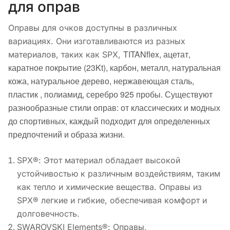
для оправ
Оправы для очков доступны в различных
вариациях. Они изготавливаются из разных
TITANflex, а
цетат,
материалов, таких как SPX,
к
аратное покрытие (23Kt), к
арбон, м
еталл, н
атуральная
кожа, н
атуральное дерево, н
ержавеющая сталь,
п
ластик , п
олиамид, с
еребро 925 пробы.
Существуют
разнообразные стили оправ: от классических и модных
до спортивных, каждый подходит для определенных
предпочтений и образа жизни.
SPX®: Этот материал обладает высокой
устойчивостью к различным воздействиям, таким
как тепло и химические вещества. Оправы из
SPX® легкие и гибкие, обеспечивая комфорт и
долговечность.
SWAROVSKI Elements®: Оправы,