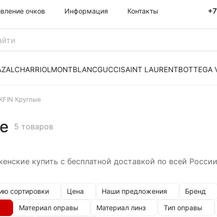
+7
овление очков
Информация
Контакты
AZAL
CHARRIOL
MONTBLANC
GUCCI
SAINT LAURENT
BOTTEGA 
KFIN Круглые
е
5 товаров
енские купить с бесплатной доставкой по всей России
ию сортировки
Цена
Наши предложения
Бренд
Материал оправы
Материал линз
Тип оправы