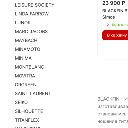
23 900 ₽
LEISURE SOCIETY
BLACKFIN B
LINDA FARROW
Simos
LUNOR
5
Есть в н
MARC JACOBS
В корзину
MAYBACH
MINAMOTO
MINIMA
MONTBLANC
MOVITRA
ORGREEN
SAINT LAURENT
BLACKFIN - И
SEIKO
изготавливае
SILHOUETTE
становились 
TITANFLEX
ношение тита