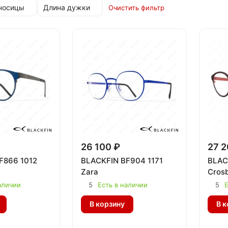
носицы
Длина дужки
Очистить фильтр
26 100 ₽
27 2
F866 1012
BLACKFIN BF904 1171
BLAC
Zara
Cros
аличии
5
Есть в наличии
5
Е
В корзину
В к