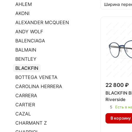
AHLEM
Ширина пере
AKONI
ALEXANDER MCQUEEN
ANDY WOLF
BALENCIAGA
BALMAIN
BENTLEY
BLACKFIN
BOTTEGA VENETA
22 800 ₽
CAROLINA HERRERA
BLACKFIN B
CARRERA
Riverside
CARTIER
5
Есть в н
CAZAL
В корзину
CHARMANT Z