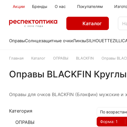
Акции
Бренды
О нас
Покупателям
Изгот
Каталог
Оправы
Солнцезащитные очки
Линзы
SILHOUETTE
ZILLI
C
Главная
Каталог
ОПРАВЫ
BLACKFIN
Оправы BLAC
Оправы BLACKFIN Круглы
Оправы для очков BLACKFIN (Блэкфин) мужские и ж
Категория
По возрастан
Форма
: 1
ОПРАВЫ