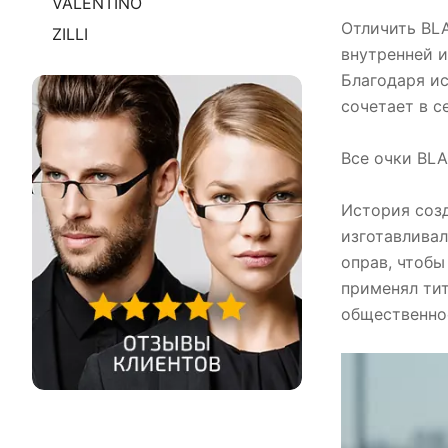
VALENTINO
Отличить BLA
ZILLI
внутренней и
Благодаря и
сочетает в с
Все очки BL
История созд
изготавливал
оправ, чтобы
применял тит
общественно