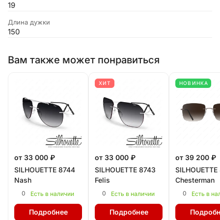
19
Длина дужки
150
Вам также может понравиться
ХИТ
НОВИНКА
от 33 000 ₽
от 33 000 ₽
от 39 200 ₽
SILHOUETTE 8744
SILHOUETTE 8743
SILHOUETTE 
Nash
Felis
Chesterman
0
0
0
Есть в наличии
Есть в наличии
Есть в на
Подробнее
Подробнее
Подробн