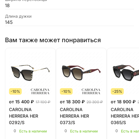
18
Длина дужки
145
Вам также может понравиться
-10%
-10%
-25%
от 15 400 ₽
от 18 300 ₽
от 18 900 ₽
17 100 ₽
20 300 ₽
CAROLINA
CAROLINA
CAROLINA
HERRERA HER
HERRERA HER
HERRERA HE
0292/S
0373/S
0365/S
0
0
0
Есть в наличии
Есть в наличии
Есть в на