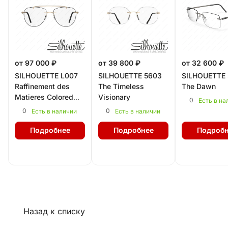
от 97 000 ₽
от 39 800 ₽
от 32 600 ₽
SILHOUETTE L007
SILHOUETTE 5603
SILHOUETTE 
Raffinement des
The Timeless
The Dawn
Matieres Colored
Visionary
0
Есть в на
Groove
0
0
Есть в наличии
Есть в наличии
Подробнее
Подробнее
Подробн
Назад к списку