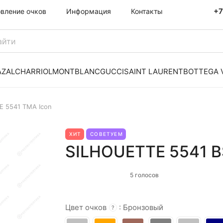
+7
овление очков
Информация
Контакты
AZAL
CHARRIOL
MONTBLANC
GUCCI
SAINT LAURENT
BOTTEGA 
E 5541 TMA Icon
ХИТ
СОВЕТУЕМ
SILHOUETTE 5541 B
5 голосов
Цвет очков
:
Бронзовый
?