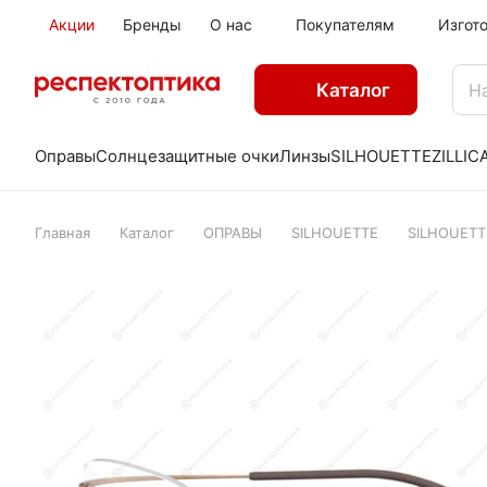
Акции
Бренды
О нас
Покупателям
Изгот
Каталог
Оправы
Солнцезащитные очки
Линзы
SILHOUETTE
ZILLI
C
Главная
Каталог
ОПРАВЫ
SILHOUETTE
SILHOUETT