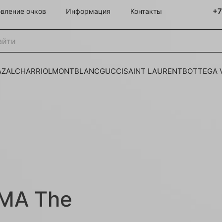
+7
овление очков
Информация
Контакты
AZAL
CHARRIOL
MONTBLANC
GUCCI
SAINT LAURENT
BOTTEGA 
MA The