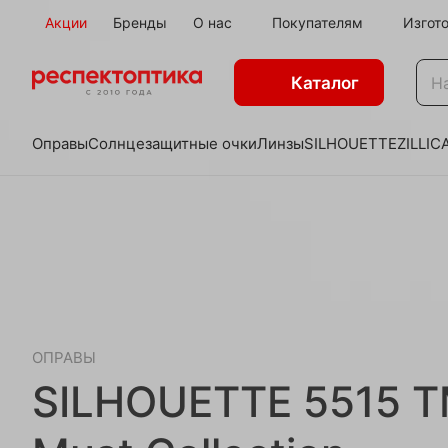
Акции
Бренды
О нас
Покупателям
Изгот
Каталог
Оправы
Солнцезащитные очки
Линзы
SILHOUETTE
ZILLI
C
ОПРАВЫ
SILHOUETTE 5515 T