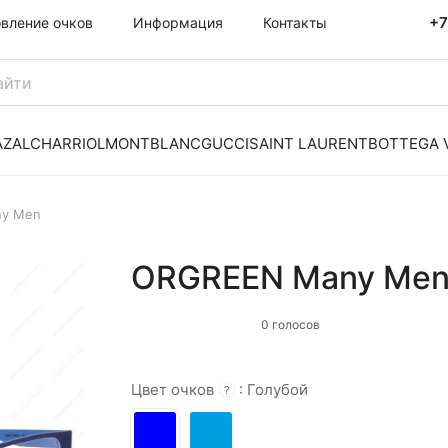
+7
овление очков
Информация
Контакты
AZAL
CHARRIOL
MONTBLANC
GUCCI
SAINT LAURENT
BOTTEGA 
y Men
ORGREEN Many Men
0 голосов
Цвет очков
:
Голубой
?