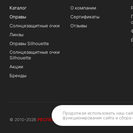
Каталог
О компании
Оправы
Сертификаты
Солнцезащитные очки
Отзывы
Линзы
Оправы Silhouette
Солнцезащитные очки
Silhouette
Акции
Бренды
Продолжая использовать наш сайт
функционирования сайта и сбора 
© 2010-2026
РЕСПЕКТОПТИКА |
16 лет