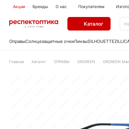
Акции
Бренды
О нас
Покупателям
Изгот
Каталог
Оправы
Солнцезащитные очки
Линзы
SILHOUETTE
ZILLI
C
Главная
Каталог
ОПРАВЫ
ORGREEN
ORGREEN Man