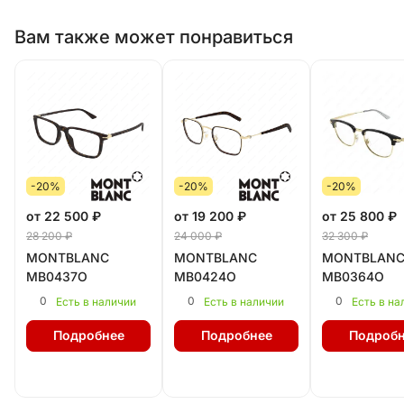
Вам также может понравиться
-20%
-20%
-20%
от 22 500 ₽
от 19 200 ₽
от 25 800 ₽
28 200 ₽
24 000 ₽
32 300 ₽
MONTBLANC
MONTBLANC
MONTBLAN
MB0437O
MB0424O
MB0364O
0
0
0
Есть в наличии
Есть в наличии
Есть в на
Подробнее
Подробнее
Подробн