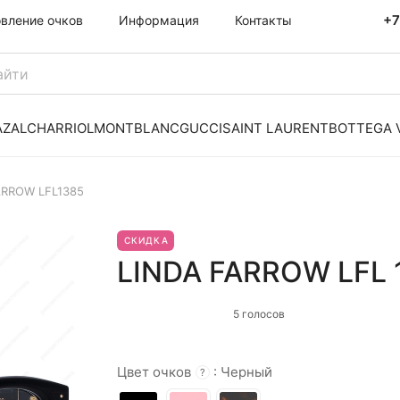
+7
овление очков
Информация
Контакты
AZAL
CHARRIOL
MONTBLANC
GUCCI
SAINT LAURENT
BOTTEGA 
ARROW LFL1385
СКИДКА
LINDA FARROW LFL 
5 голосов
Цвет очков
:
Черный
?