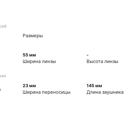
сей
Размеры
55 мм
-
Ширина линзы
Высота линзы
ная
23 мм
145 мм
в
Ширина переносицы
Длина заушника