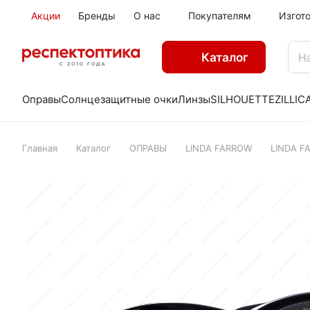
Акции
Бренды
О нас
Покупателям
Изгот
Каталог
Оправы
Солнцезащитные очки
Линзы
SILHOUETTE
ZILLI
C
Главная
Каталог
ОПРАВЫ
LINDA FARROW
LINDA F