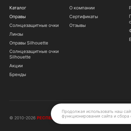
Каталог
О компании
Оправы
Сертификаты
Солнцезащитные очки
Отзывы
Линзы
Оправы Silhouette
Солнцезащитные очки
Silhouette
Акции
Бренды
Продолжая использовать наш сайт
функционирования сайта и сбора 
© 2010-2026
РЕСПЕКТОПТИКА |
16 лет