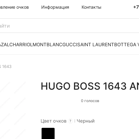
+7
овление очков
Информация
Контакты
AZAL
CHARRIOL
MONTBLANC
GUCCI
SAINT LAURENT
BOTTEGA 
 1643
HUGO BOSS 1643 A
0 голосов
Цвет очков
:
Черный
?