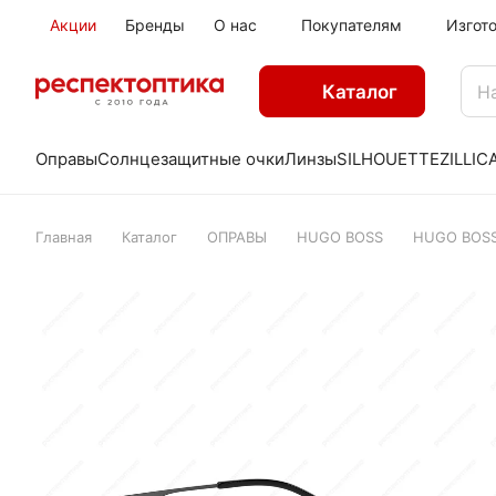
Акции
Бренды
О нас
Покупателям
Изгот
Каталог
Оправы
Солнцезащитные очки
Линзы
SILHOUETTE
ZILLI
C
Главная
Каталог
ОПРАВЫ
HUGO BOSS
HUGO BOSS