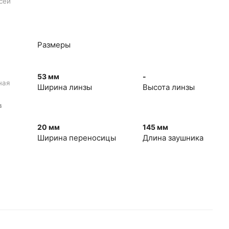
сей
Размеры
53 мм
-
ная
Ширина линзы
Высота линзы
в
20 мм
145 мм
Ширина переносицы
Длина заушника