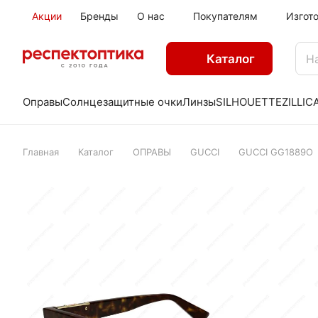
Акции
Бренды
О нас
Покупателям
Изгот
Каталог
Оправы
Солнцезащитные очки
Линзы
SILHOUETTE
ZILLI
C
Главная
Каталог
ОПРАВЫ
GUCCI
GUCCI GG1889O