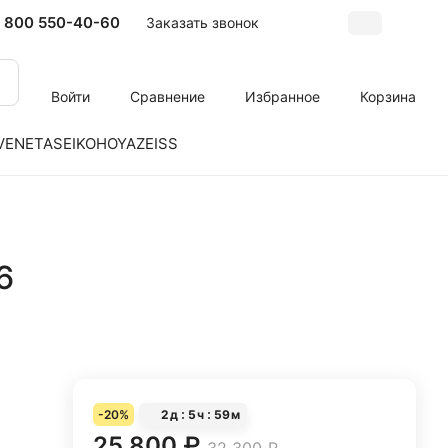
 800 550-40-60
Заказать звонок
Войти
Сравнение
Избранное
Корзина
VENETA
SEIKO
HOYA
ZEISS
6
-20%
2
д
5
ч
59
м
25 800 ₽