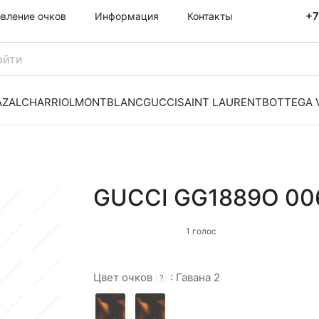
+7
овление очков
Информация
Контакты
AZAL
CHARRIOL
MONTBLANC
GUCCI
SAINT LAURENT
BOTTEGA 
GUCCI GG1889O 00
1 голос
Цвет очков
:
Гавана 2
?