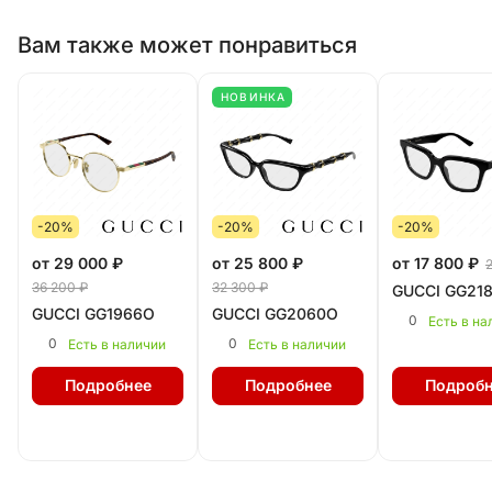
Вам также может понравиться
НОВИНКА
-20%
-20%
-20%
от 29 000 ₽
от 25 800 ₽
от 17 800 ₽
36 200 ₽
32 300 ₽
GUCCI GG21
GUCCI GG1966O
GUCCI GG2060O
0
Есть в на
0
0
Есть в наличии
Есть в наличии
Подробнее
Подробнее
Подробн