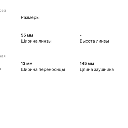
сей
Размеры
55 мм
-
Ширина линзы
Высота линзы
ная
13 мм
145 мм
в
Ширина переносицы
Длина заушника