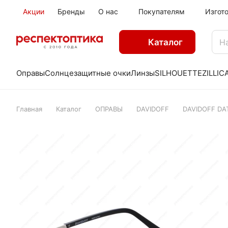
Акции
Бренды
О нас
Покупателям
Изгот
Каталог
Оправы
Солнцезащитные очки
Линзы
SILHOUETTE
ZILLI
C
Главная
Каталог
ОПРАВЫ
DAVIDOFF
DAVIDOFF DA