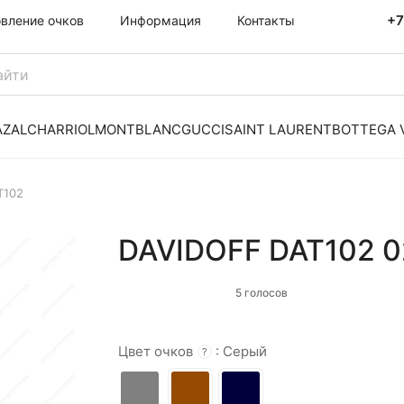
+7
овление очков
Информация
Контакты
AZAL
CHARRIOL
MONTBLANC
GUCCI
SAINT LAURENT
BOTTEGA 
T102
DAVIDOFF DAT102 0
5 голосов
Цвет очков
:
Серый
?