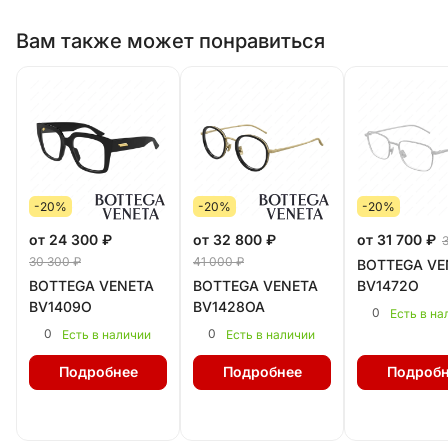
Вам также может понравиться
-20%
-20%
-20%
от 24 300 ₽
от 32 800 ₽
от 31 700 ₽
30 300 ₽
41 000 ₽
BOTTEGA VE
BOTTEGA VENETA
BOTTEGA VENETA
BV1472O
BV1409O
BV1428OA
0
Есть в на
0
0
Есть в наличии
Есть в наличии
Подробнее
Подробнее
Подробн