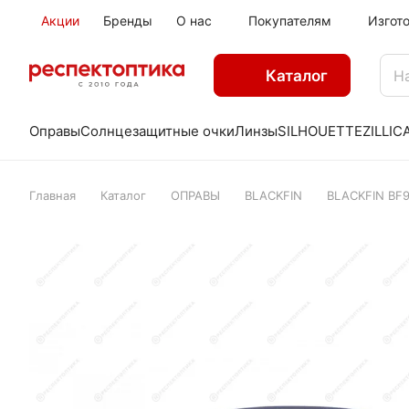
Акции
Бренды
О нас
Покупателям
Изгот
Каталог
Оправы
Солнцезащитные очки
Линзы
SILHOUETTE
ZILLI
C
Главная
Каталог
ОПРАВЫ
BLACKFIN
BLACKFIN BF9