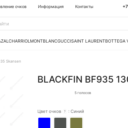
+7
овление очков
Информация
Контакты
AZAL
CHARRIOL
MONTBLANC
GUCCI
SAINT LAURENT
BOTTEGA 
35 Skansen
BLACKFIN BF935 13
5 голосов
Цвет очков
:
Синий
?