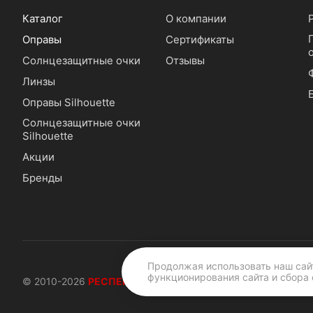
Каталог
О компании
Оправы
Сертификаты
Солнцезащитные очки
Отзывы
Линзы
Оправы Silhouette
Солнцезащитные очки
Silhouette
Акции
Бренды
Продолжая использовать наш сайт
функционирования сайта и сбора 
© 2010-2026
РЕСПЕКТОПТИКА |
16 лет