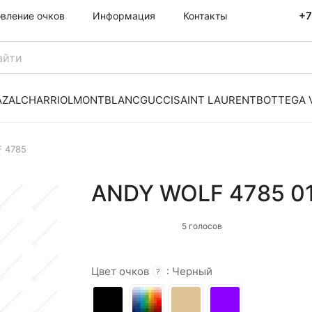
+7
овление очков
Информация
Контакты
AZAL
CHARRIOL
MONTBLANC
GUCCI
SAINT LAURENT
BOTTEGA 
 4785
ANDY WOLF 4785 0
5 голосов
Цвет очков
:
Черный
?