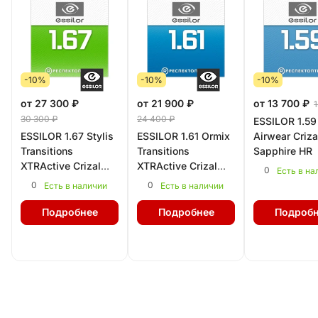
-10%
-10%
-10%
от 27 300 ₽
от 21 900 ₽
от 13 700 ₽
30 300 ₽
24 400 ₽
ESSILOR 1.59
ESSILOR 1.67 Stylis
ESSILOR 1.61 Ormix
Airwear Criza
Transitions
Transitions
Sapphire HR
XTRActive Crizal
XTRActive Crizal
0
Есть в на
Sapphire HR
Sapphire HR
0
0
Есть в наличии
Есть в наличии
Подробнее
Подробнее
Подробн