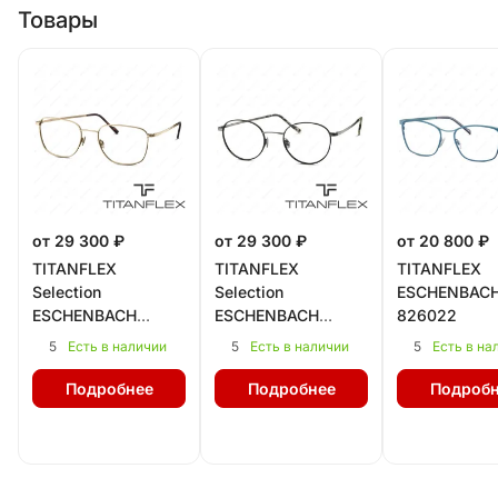
Товары
от 29 300 ₽
от 29 300 ₽
от 20 800 ₽
TITANFLEX
TITANFLEX
TITANFLEX
Selection
Selection
ESCHENBAC
ESCHENBACH
ESCHENBACH
826022
821045
821044
5
5
5
Есть в наличии
Есть в наличии
Есть в на
Подробнее
Подробнее
Подробн