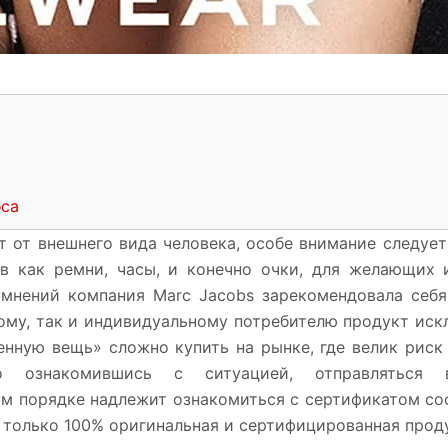
бса
т от внешнего вида человека, особе внимание следуе
ов как ремни, часы, и конечно очки, для желающих 
сомнений компания Marc Jacobs зарекомендовала себя
вому, так и индивидуальному потребителю продукт ис
нную вещь» сложно купить на рынке, где велик риск 
бно ознакомившись с ситуацией, отправлятьс
ом порядке надлежит ознакомиться с сертификатом со
только 100% оригинальная и сертифицированная прод