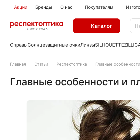
Акции
Бренды
О нас
Покупателям
Изгот
Каталог
Оправы
Солнцезащитные очки
Линзы
SILHOUETTE
ZILLI
C
Главная
Статьи
Респектоптика
Главные особенности
Главные особенности и 