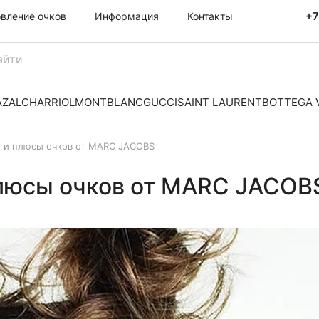
+7
овление очков
Информация
Контакты
AZAL
CHARRIOL
MONTBLANC
GUCCI
SAINT LAURENT
BOTTEGA 
 и плюсы очков от MARC JACOBS
плюсы очков от MARC JACOB