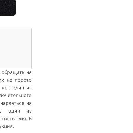
т обращать на
их не просто
 как один из
ключительного
нарваться на
я в один из
ответствия. В
укция.