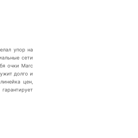
елал упор на
иальные сети
бя очки Marc
лужит долго и
линейка цен,
 гарантирует