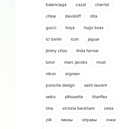
balenciaga
cazal
charriol
chloe
davidoff
dita
gucci
hoya
hugo boss
ic! berlin
icon
jaguar
jimmy choo
linda farrow
lunor
marc jacobs
must
nikon
orgreen
porsche design
saint laurent
seiko
silhouette
titanflex
tma
victoria beckham
zeiss
zilli
линзы
оправы
очки